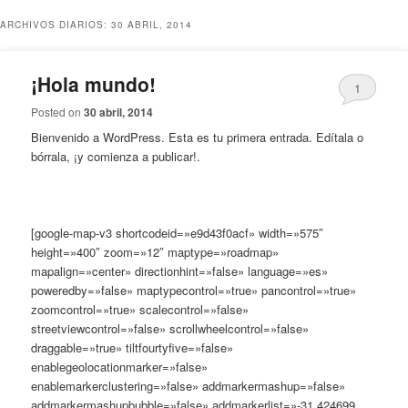
ARCHIVOS DIARIOS:
30 ABRIL, 2014
¡Hola mundo!
1
Posted on
30 abril, 2014
Bienvenido a WordPress. Esta es tu primera entrada. Edítala o
bórrala, ¡y comienza a publicar!.
[google-map-v3 shortcodeid=»e9d43f0acf» width=»575″
height=»400″ zoom=»12″ maptype=»roadmap»
mapalign=»center» directionhint=»false» language=»es»
poweredby=»false» maptypecontrol=»true» pancontrol=»true»
zoomcontrol=»true» scalecontrol=»false»
streetviewcontrol=»false» scrollwheelcontrol=»false»
draggable=»true» tiltfourtyfive=»false»
enablegeolocationmarker=»false»
enablemarkerclustering=»false» addmarkermashup=»false»
addmarkermashupbubble=»false» addmarkerlist=»-31.424699,